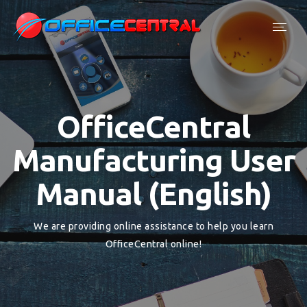
Toggl
navig
OfficeCentral
Manufacturing User
Manual (English)
We are providing online assistance to help you learn
OfficeCentral online!