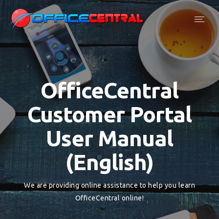
Toggl
navig
OfficeCentral
Customer Portal
User Manual
(English)
We are providing online assistance to help you learn
OfficeCentral online!